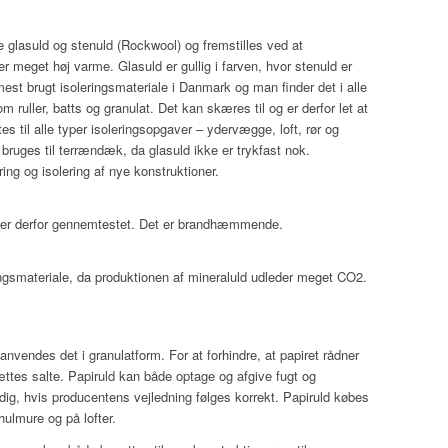
e glasuld og stenuld (Rockwool) og fremstilles ved at
r meget høj varme. Glasuld er gullig i farven, hvor stenuld er
mest brugt isoleringsmateriale i Danmark og man finder det i alle
ruller, batts og granulat. Det kan skæres til og er derfor let at
s til alle typer isoleringsopgaver – ydervægge, loft, rør og
bruges til terrændæk, da glasuld ikke er trykfast nok.
ring og isolering af nye konstruktioner.
 er derfor gennemtestet. Det er brandhæmmende.
ngsmateriale, da produktionen af mineraluld udleder meget CO2.
anvendes det i granulatform. For at forhindre, at papiret rådner
ttes salte. Papiruld kan både optage og afgive fugt og
ig, hvis producentens vejledning følges korrekt. Papiruld købes
hulmure og på lofter.