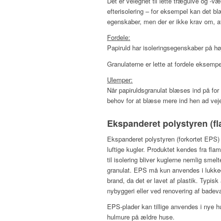
Det er velegnet til lette trægulve og -v
efterisolering – for eksempel kan det 
egenskaber, men der er ikke krav om, at
Fordele:
Papiruld har isoleringsegenskaber på hø
Granulaterne er lette at fordele eksempe
Ulemper:
Når papiruldsgranulat blæses ind på for
behov for at blæse mere ind hen ad vej
Ekspanderet polystyren (f
Ekspanderet polystyren (forkortet EPS) 
luftige kugler. Produktet kendes fra f
til isolering bliver kuglerne nemlig sme
granulat. EPS må kun anvendes i lukkede
brand, da det er lavet af plastik. Typi
nybyggeri eller ved renovering af badev
EPS-plader kan tillige anvendes i nye h
hulmure på ældre huse.