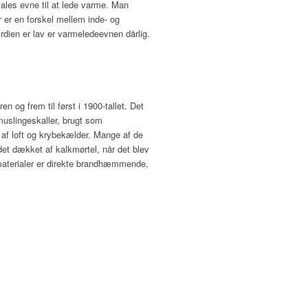
ales evne til at lede varme. Man
 er en forskel mellem inde- og
dien er lav er varmeledeevnen dårlig.
n og frem til først i 1900-tallet. Det
muslingeskaller, brugt som
g af loft og krybekælder. Mange af de
det dækket af kalkmørtel, når det blev
e materialer er direkte brandhæmmende,