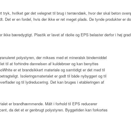
t tryk, hvilket gør det velegnet til brug i terrændæk, hvor der skal beton o
godt. Det er en fordel, hvis der ikke er ret meget plads. De tynde produkter er d
kke bæredygtigt. Plastik er lavet af råolie og EPS belaster derfor i høj grad 
granuleret polystyren, der mikses med et mineralsk bindemiddel
let til at forhindre dannelsen af kuldebroer og kan benyttes
moWhite er et brandsikkert materiale og samtidigt er det med til
ragteligt. Isoleringsmaterialet er godt til både nybyggeri og til
overflader og til lydreducering. Det kan bruges i etableringen af
erialet er brandhæmmende. Målt i forhold til EPS reducerer
ent, da det et er genbrugt polystyren. Byggetiden kan forkortes