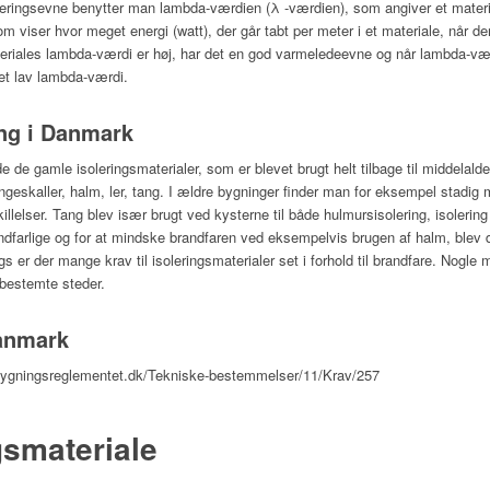
leringsevne benytter man lambda-værdien (λ -værdien), som angiver et materi
viser hvor meget energi (watt), der går tabt per meter i et materiale, når der
eriales lambda-værdi er høj, har det en god varmeledeevne og når lambda-vær
get lav lambda-værdi.
ing i Danmark
e gamle isoleringsmaterialer, som er blevet brugt helt tilbage til middelaldere
ngeskaller, halm, ler, tang. I ældre bygninger finder man for eksempel stadig 
killelser. Tang blev især brugt ved kysterne til både hulmursisolering, isolerin
ndfarlige og for at mindske brandfaren ved eksempelvis brugen af halm, blev 
s er der mange krav til isoleringsmaterialer set i forhold til brandfare. Nogl
 bestemte steder.
Danmark
//bygningsreglementet.dk/Tekniske-bestemmelser/11/Krav/257
gsmateriale