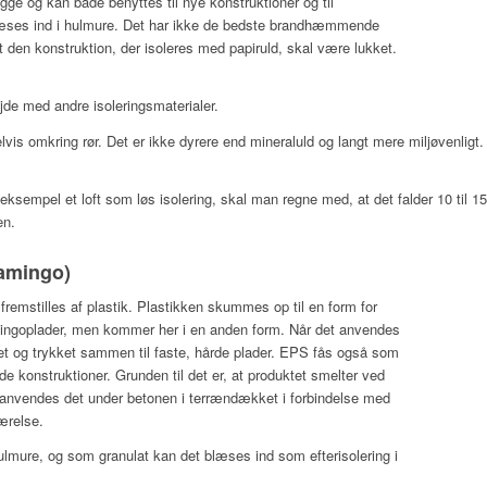
ægge og kan både benyttes til nye konstruktioner og til
blæses ind i hulmure. Det har ikke de bedste brandhæmmende
 den konstruktion, der isoleres med papiruld, skal være lukket.
jde med andre isoleringsmaterialer.
lvis omkring rør. Det er ikke dyrere end mineraluld og langt mere miljøvenligt.
 eksempel et loft som løs isolering, skal man regne med, at det falder 10 til
en.
lamingo)
fremstilles af plastik. Plastikken skummes op til en form for
lamingoplader, men kommer her i en anden form. Når det anvendes
ltet og trykket sammen til faste, hårde plader. EPS fås også som
 konstruktioner. Grunden til det er, at produktet smelter ved
sk anvendes det under betonen i terrændækket i forbindelse med
ærelse.
ulmure, og som granulat kan det blæses ind som efterisolering i