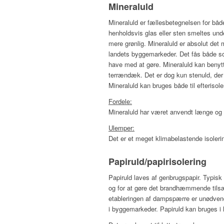
Mineraluld
Mineraluld er fællesbetegnelsen for båd
henholdsvis glas eller sten smeltes unde
mere grønlig. Mineraluld er absolut det 
landets byggemarkeder. Det fås både som 
have med at gøre. Mineraluld kan benytte
terrændæk. Det er dog kun stenuld, der 
Mineraluld kan bruges både til efterisole
Fordele:
Mineraluld har været anvendt længe og
Ulemper:
Det er et meget klimabelastende isoleri
Papiruld/papirisolering
Papiruld laves af genbrugspapir. Typisk 
og for at gøre det brandhæmmende tilsæ
etableringen af dampspærre er unødvend
i byggemarkeder. Papiruld kan bruges i 