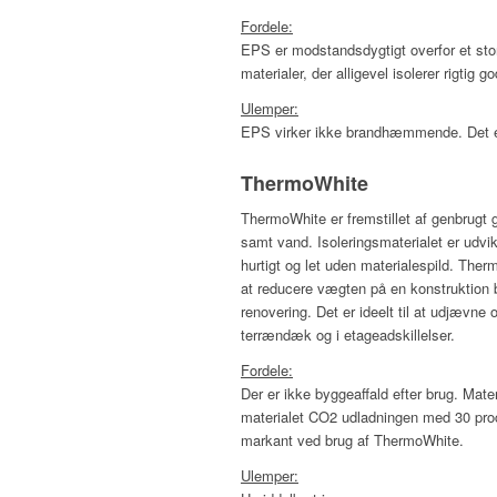
Fordele:
EPS er modstandsdygtigt overfor et stor
materialer, der alligevel isolerer rigtig 
Ulemper:
EPS virker ikke brandhæmmende. Det er i
ThermoWhite
ThermoWhite er fremstillet af genbrugt 
samt vand. Isoleringsmaterialet er udvik
hurtigt og let uden materialespild. Ther
at reducere vægten på en konstruktion bet
renovering. Det er ideelt til at udjævne 
terrændæk og i etageadskillelser.
Fordele:
Der er ikke byggeaffald efter brug. Mat
materialet CO2 udladningen med 30 proc
markant ved brug af ThermoWhite.
Ulemper: