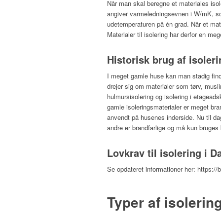
Når man skal beregne et materiales iso
angiver varmeledningsevnen i W/mK, som 
udetemperaturen på én grad. Når et mat
Materialer til isolering har derfor en me
Historisk brug af isoler
I meget gamle huse kan man stadig finde d
drejer sig om materialer som tørv, musli
hulmursisolering og isolering i etageads
gamle isoleringsmaterialer er meget bra
anvendt på husenes inderside. Nu til dag
andre er brandfarlige og må kun bruges
Lovkrav til isolering i 
Se opdateret informationer her: https:
Typer af isolerin