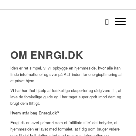
OM ENRGI.DK
Iden er ret simpel, vi vil opbygge en hjemmeside, hvor alle kan
finde informationer og svar på ALT inden for energioptimering af
et privat hjem.
Vi har har fået hjælp af forskellige eksperter og rådgivere til , at
lave de forskellige guide og I har taget super godt imod dem og
brugt dem flittigt.
Hvem står bag Energi.dk?
Enrgi.dk er lavet primært som et “affiliate site” det betyder, at
hjemmesiden er lavet med formålet, at f dig som bruger videre
over til det helt rigtige sted med maser af information og