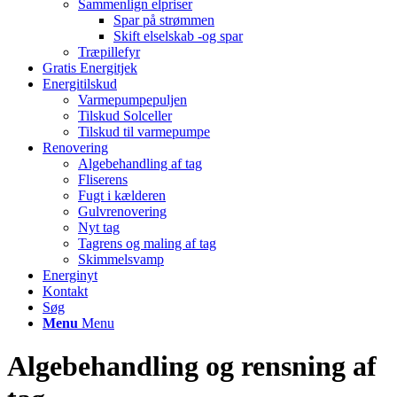
Sammenlign elpriser
Spar på strømmen
Skift elselskab -og spar
Træpillefyr
Gratis Energitjek
Energitilskud
Varmepumpepuljen
Tilskud Solceller
Tilskud til varmepumpe
Renovering
Algebehandling af tag
Fliserens
Fugt i kælderen
Gulvrenovering
Nyt tag
Tagrens og maling af tag
Skimmelsvamp
Energinyt
Kontakt
Søg
Menu
Menu
Algebehandling og rensning af