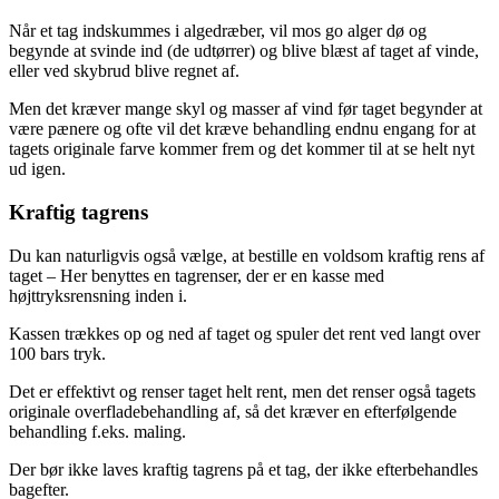
Når et tag indskummes i algedræber, vil mos go alger dø og
begynde at svinde ind (de udtørrer) og blive blæst af taget af vinde,
eller ved skybrud blive regnet af.
Men det kræver mange skyl og masser af vind før taget begynder at
være pænere og ofte vil det kræve behandling endnu engang for at
tagets originale farve kommer frem og det kommer til at se helt nyt
ud igen.
Kraftig tagrens
Du kan naturligvis også vælge, at bestille en voldsom kraftig rens af
taget – Her benyttes en tagrenser, der er en kasse med
højttryksrensning inden i.
Kassen trækkes op og ned af taget og spuler det rent ved langt over
100 bars tryk.
Det er effektivt og renser taget helt rent, men det renser også tagets
originale overfladebehandling af, så det kræver en efterfølgende
behandling f.eks. maling.
Der bør ikke laves kraftig tagrens på et tag, der ikke efterbehandles
bagefter.