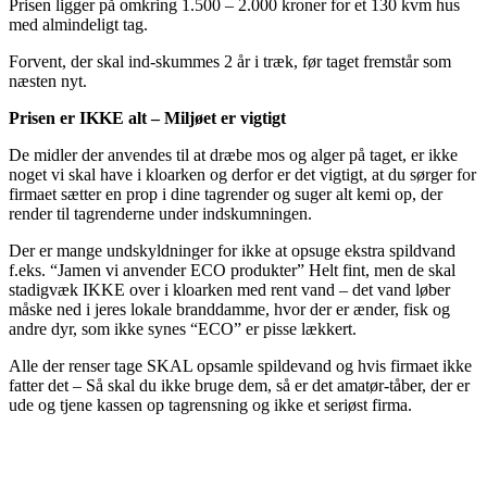
Prisen ligger på omkring 1.500 – 2.000 kroner for et 130 kvm hus
med almindeligt tag.
Forvent, der skal ind-skummes 2 år i træk, før taget fremstår som
næsten nyt.
Prisen er IKKE alt – Miljøet er vigtigt
De midler der anvendes til at dræbe mos og alger på taget, er ikke
noget vi skal have i kloarken og derfor er det vigtigt, at du sørger for
firmaet sætter en prop i dine tagrender og suger alt kemi op, der
render til tagrenderne under indskumningen.
Der er mange undskyldninger for ikke at opsuge ekstra spildvand
f.eks. “Jamen vi anvender ECO produkter” Helt fint, men de skal
stadigvæk IKKE over i kloarken med rent vand – det vand løber
måske ned i jeres lokale branddamme, hvor der er ænder, fisk og
andre dyr, som ikke synes “ECO” er pisse lækkert.
Alle der renser tage SKAL opsamle spildevand og hvis firmaet ikke
fatter det – Så skal du ikke bruge dem, så er det amatør-tåber, der er
ude og tjene kassen op tagrensning og ikke et seriøst firma.