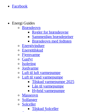
Facebook
Energi Guides
Brændeovn
Regler for brændeovne
Sammenlign brændepriser
Brændeovn med fedtsten
Energivinduer
Energitilskud
Fjernvarme
Gasfyr
Isolering
Jordvarme
Luft til luft varmepumpe
Luft til vand varmepumpe
Tilskud varmepumpe 2025
Lån til varmepumpe
Hybrid varmepumpe
Masseovn
Solfanger
Solceller
Tilskud Solceller