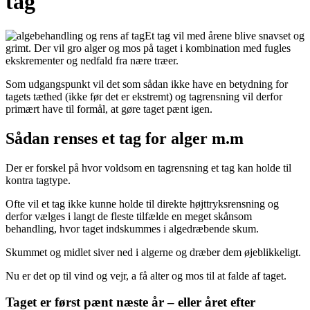
tag
Et tag vil med årene blive snavset og
grimt. Der vil gro alger og mos på taget i kombination med fugles
ekskrementer og nedfald fra nære træer.
Som udgangspunkt vil det som sådan ikke have en betydning for
tagets tæthed (ikke før det er ekstremt) og tagrensning vil derfor
primært have til formål, at gøre taget pænt igen.
Sådan renses et tag for alger m.m
Der er forskel på hvor voldsom en tagrensning et tag kan holde til
kontra tagtype.
Ofte vil et tag ikke kunne holde til direkte højttryksrensning og
derfor vælges i langt de fleste tilfælde en meget skånsom
behandling, hvor taget indskummes i algedræbende skum.
Skummet og midlet siver ned i algerne og dræber dem øjeblikkeligt.
Nu er det op til vind og vejr, a få alter og mos til at falde af taget.
Taget er først pænt næste år – eller året efter