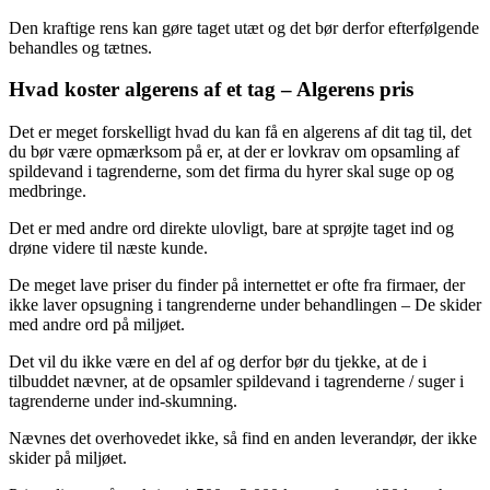
Den kraftige rens kan gøre taget utæt og det bør derfor efterfølgende
behandles og tætnes.
Hvad koster algerens af et tag – Algerens pris
Det er meget forskelligt hvad du kan få en algerens af dit tag til, det
du bør være opmærksom på er, at der er lovkrav om opsamling af
spildevand i tagrenderne, som det firma du hyrer skal suge op og
medbringe.
Det er med andre ord direkte ulovligt, bare at sprøjte taget ind og
drøne videre til næste kunde.
De meget lave priser du finder på internettet er ofte fra firmaer, der
ikke laver opsugning i tangrenderne under behandlingen – De skider
med andre ord på miljøet.
Det vil du ikke være en del af og derfor bør du tjekke, at de i
tilbuddet nævner, at de opsamler spildevand i tagrenderne / suger i
tagrenderne under ind-skumning.
Nævnes det overhovedet ikke, så find en anden leverandør, der ikke
skider på miljøet.