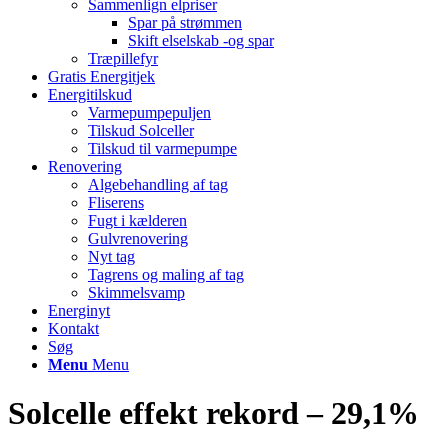
Sammenlign elpriser
Spar på strømmen
Skift elselskab -og spar
Træpillefyr
Gratis Energitjek
Energitilskud
Varmepumpepuljen
Tilskud Solceller
Tilskud til varmepumpe
Renovering
Algebehandling af tag
Fliserens
Fugt i kælderen
Gulvrenovering
Nyt tag
Tagrens og maling af tag
Skimmelsvamp
Energinyt
Kontakt
Søg
Menu
Menu
Solcelle effekt rekord – 29,1%