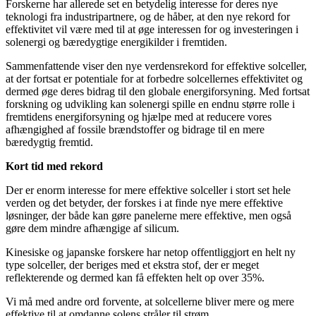
Forskerne har allerede set en betydelig interesse for deres nye
teknologi fra industripartnere, og de håber, at den nye rekord for
effektivitet vil være med til at øge interessen for og investeringen i
solenergi og bæredygtige energikilder i fremtiden.
Sammenfattende viser den nye verdensrekord for effektive solceller,
at der fortsat er potentiale for at forbedre solcellernes effektivitet og
dermed øge deres bidrag til den globale energiforsyning. Med fortsat
forskning og udvikling kan solenergi spille en endnu større rolle i
fremtidens energiforsyning og hjælpe med at reducere vores
afhængighed af fossile brændstoffer og bidrage til en mere
bæredygtig fremtid.
Kort tid med rekord
Der er enorm interesse for mere effektive solceller i stort set hele
verden og det betyder, der forskes i at finde nye mere effektive
løsninger, der både kan gøre panelerne mere effektive, men også
gøre dem mindre afhængige af silicum.
Kinesiske og japanske forskere har netop offentliggjort en helt ny
type solceller, der beriges med et ekstra stof, der er meget
reflekterende og dermed kan få effekten helt op over 35%.
Vi må med andre ord forvente, at solcellerne bliver mere og mere
effektive til at omdanne solens stråler til strøm