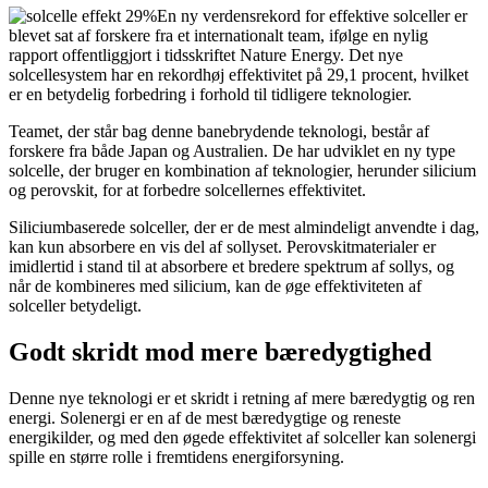
En ny verdensrekord for effektive solceller er
blevet sat af forskere fra et internationalt team, ifølge en nylig
rapport offentliggjort i tidsskriftet Nature Energy. Det nye
solcellesystem har en rekordhøj effektivitet på 29,1 procent, hvilket
er en betydelig forbedring i forhold til tidligere teknologier.
Teamet, der står bag denne banebrydende teknologi, består af
forskere fra både Japan og Australien. De har udviklet en ny type
solcelle, der bruger en kombination af teknologier, herunder silicium
og perovskit, for at forbedre solcellernes effektivitet.
Siliciumbaserede solceller, der er de mest almindeligt anvendte i dag,
kan kun absorbere en vis del af sollyset. Perovskitmaterialer er
imidlertid i stand til at absorbere et bredere spektrum af sollys, og
når de kombineres med silicium, kan de øge effektiviteten af
solceller betydeligt.
Godt skridt mod mere bæredygtighed
Denne nye teknologi er et skridt i retning af mere bæredygtig og ren
energi. Solenergi er en af de mest bæredygtige og reneste
energikilder, og med den øgede effektivitet af solceller kan solenergi
spille en større rolle i fremtidens energiforsyning.