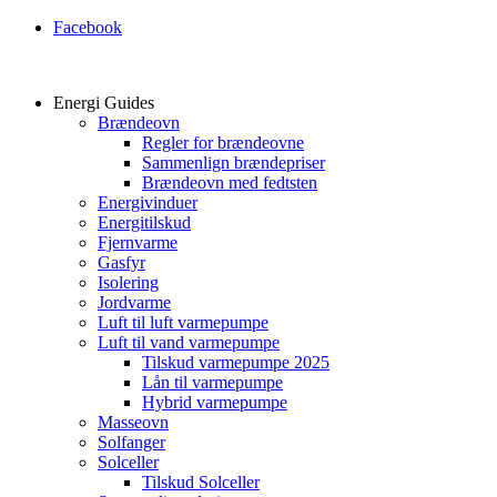
Facebook
Energi Guides
Brændeovn
Regler for brændeovne
Sammenlign brændepriser
Brændeovn med fedtsten
Energivinduer
Energitilskud
Fjernvarme
Gasfyr
Isolering
Jordvarme
Luft til luft varmepumpe
Luft til vand varmepumpe
Tilskud varmepumpe 2025
Lån til varmepumpe
Hybrid varmepumpe
Masseovn
Solfanger
Solceller
Tilskud Solceller