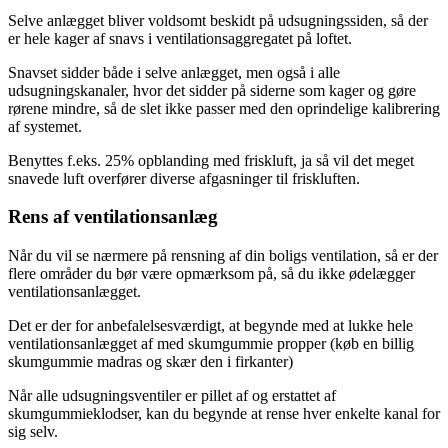
Selve anlægget bliver voldsomt beskidt på udsugningssiden, så der
er hele kager af snavs i ventilationsaggregatet på loftet.
Snavset sidder både i selve anlægget, men også i alle
udsugningskanaler, hvor det sidder på siderne som kager og gøre
rørene mindre, så de slet ikke passer med den oprindelige kalibrering
af systemet.
Benyttes f.eks. 25% opblanding med friskluft, ja så vil det meget
snavede luft overfører diverse afgasninger til friskluften.
Rens af ventilationsanlæg
Når du vil se nærmere på rensning af din boligs ventilation, så er der
flere områder du bør være opmærksom på, så du ikke ødelægger
ventilationsanlægget.
Det er der for anbefalelsesværdigt, at begynde med at lukke hele
ventilationsanlægget af med skumgummie propper (køb en billig
skumgummie madras og skær den i firkanter)
Når alle udsugningsventiler er pillet af og erstattet af
skumgummieklodser, kan du begynde at rense hver enkelte kanal for
sig selv.