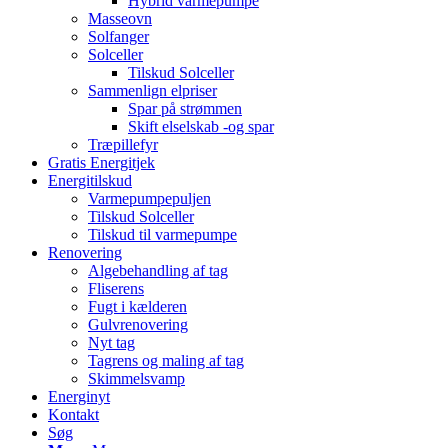
Hybrid varmepumpe
Masseovn
Solfanger
Solceller
Tilskud Solceller
Sammenlign elpriser
Spar på strømmen
Skift elselskab -og spar
Træpillefyr
Gratis Energitjek
Energitilskud
Varmepumpepuljen
Tilskud Solceller
Tilskud til varmepumpe
Renovering
Algebehandling af tag
Fliserens
Fugt i kælderen
Gulvrenovering
Nyt tag
Tagrens og maling af tag
Skimmelsvamp
Energinyt
Kontakt
Søg