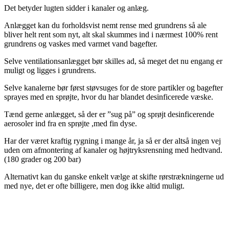
Det betyder lugten sidder i kanaler og anlæg.
Anlægget kan du forholdsvist nemt rense med grundrens så ale
bliver helt rent som nyt, alt skal skummes ind i nærmest 100% rent
grundrens og vaskes med varmet vand bagefter.
Selve ventilationsanlægget bør skilles ad, så meget det nu engang er
muligt og ligges i grundrens.
Selve kanalerne bør først støvsuges for de store partikler og bagefter
sprayes med en sprøjte, hvor du har blandet desinficerede væske.
Tænd gerne anlægget, så der er ”sug på” og sprøjt desinficerende
aerosoler ind fra en sprøjte ,med fin dyse.
Har der været kraftig rygning i mange år, ja så er der altså ingen vej
uden om afmontering af kanaler og højtryksrensning med hedtvand.
(180 grader og 200 bar)
Alternativt kan du ganske enkelt vælge at skifte rørstrækningerne ud
med nye, det er ofte billigere, men dog ikke altid muligt.