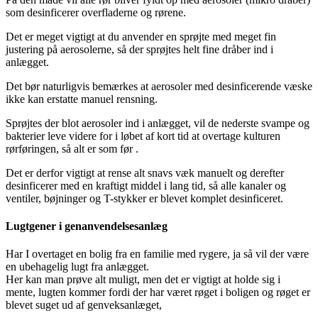
som desinficerer overfladerne og rørene.
Det er meget vigtigt at du anvender en sprøjte med meget fin
justering på aerosolerne, så der sprøjtes helt fine dråber ind i
anlægget.
Det bør naturligvis bemærkes at aerosoler med desinficerende væske
ikke kan erstatte manuel rensning.
Sprøjtes der blot aerosoler ind i anlægget, vil de nederste svampe og
bakterier leve videre for i løbet af kort tid at overtage kulturen
rørføringen, så alt er som før .
Det er derfor vigtigt at rense alt snavs væk manuelt og derefter
desinficerer med en kraftigt middel i lang tid, så alle kanaler og
ventiler, bøjninger og T-stykker er blevet komplet desinficeret.
Lugtgener i genanvendelsesanlæg
Har I overtaget en bolig fra en familie med rygere, ja så vil der være
en ubehagelig lugt fra anlægget.
Her kan man prøve alt muligt, men det er vigtigt at holde sig i
mente, lugten kommer fordi der har været røget i boligen og røget er
blevet suget ud af genveksanlæget,