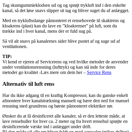
Tag skumgummieklodsen ud og og sprøjt trykluft ind i den enkelte
kanal, så det løse snavs slipper sit tag og bliver suget du af anlægget.
Med en trykluftsslange påmonteret et rensehovede til skaktrens og
kloakrens (plast) kan du lave en ”kloakrenser” på luft, som du
trække ind i hver kanal, mens der er fuld sug på.
Så vil alt snavs på kanalernes sider blive pustet af og suge ud af
ventilationen.
TIP:
Vi kend er ejeren af Servicerens og ved hvilke metoder de anvender
under ventilationsrensning (lufttryk) og kan stå inde for deres
metoder go kvalitet -Læs mere om dem her –
Service Rens
Alternativ til luft rens
Har du ikke adgang til en kraftig Kompressor, kan du ganske enkelt
afmontere hver kanalstrækning manuelt og bære den ned for manuel
rensning med grundrens og børste påmonteret elektriker rør.
Ønsker du at få desinficeret alle kanaler, så er den letteste måde, at
lave rensehuller for hver ca. 2 meter og fra hvert rensehul sprøjte en
desinficerende væske ind i anlægget under drift.
På den måde vil alle rør bliver fyldt op med aerosoler (mikro dråber)