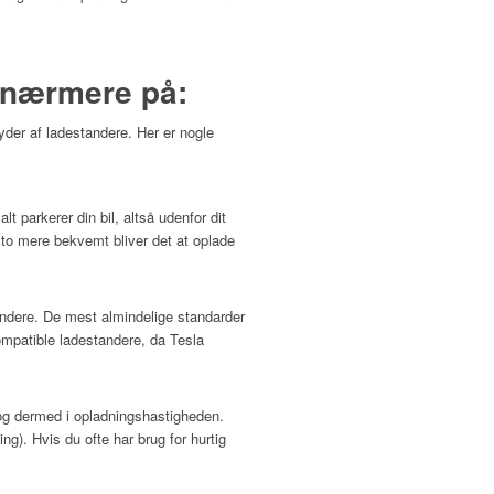
e nærmere på:
byder af ladestandere. Her er nogle
 parkerer din bil, altså udenfor dit
sto mere bekvemt bliver det at oplade
tandere. De mest almindelige standarder
ompatible ladestandere, da Tesla
, og dermed i opladningshastigheden.
g). Hvis du ofte har brug for hurtig