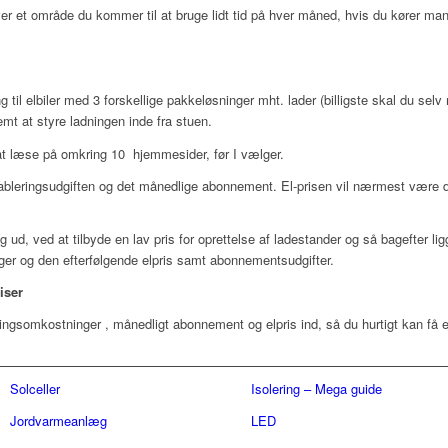
ver et område du kommer til at bruge lidt tid på hver måned, hvis du kører man
 til elbiler med 3 forskellige pakkeløsninger mht. lader (billigste skal du selv
mt at styre ladningen inde fra stuen.
 at læse på omkring 10 hjemmesider, før I vælger.
bleringsudgiften og det månedlige abonnement. El-prisen vil nærmest være d
lig ud, ved at tilbyde en lav pris for oprettelse af ladestander og så bagefter li
r og den efterfølgende elpris samt abonnementsudgifter.
iser
ringsomkostninger , månedligt abonnement og elpris ind, så du hurtigt kan få e
Solceller
Isolering – Mega guide
Jordvarmeanlæg
LED