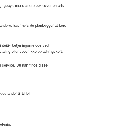
igt gebyr, mens andre opkræver en pris
andere, især hvis du planlægger at køre
intuitiv betjeningsmetode ved
taling eller specifikke opladningskort.
g service. Du kan finde disse
estander til El-bil.
l-pris.