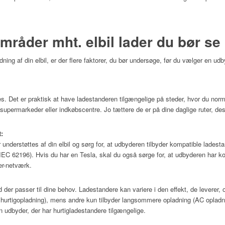
 områder mht. elbil lader du bør s
adning af din elbil, er der flere faktorer, du bør undersøge, før du vælger en ud
. Det er praktisk at have ladestanderen tilgængelige på steder, hvor du normalt
supermarkeder eller indkøbscentre. Jo tættere de er på dine daglige ruter, de
:
r understøttes af din elbil og sørg for, at udbyderen tilbyder kompatible lades
EC 62196). Hvis du har en Tesla, skal du også sørge for, at udbyderen har k
er-netværk.
 der passer til dine behov. Ladestandere kan variere i den effekt, de leverer
 hurtigopladning), mens andre kun tilbyder langsommere opladning (AC opladnin
en udbyder, der har hurtigladestandere tilgængelige.