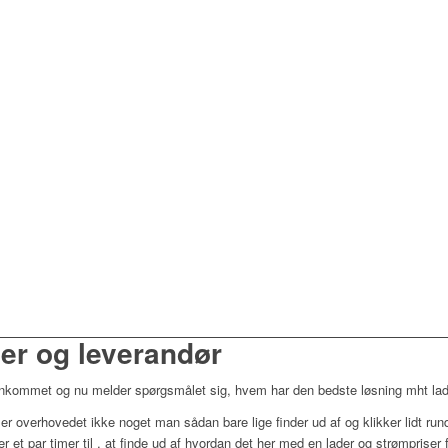
der og leverandør
ge ankommet og nu melder spørgsmålet sig, hvem har den bedste løsning mht l
er overhovedet ikke noget man sådan bare lige finder ud af og klikker lidt rund
 et par timer til , at finde ud af hvordan det her med en lader og strømpriser