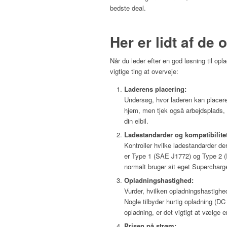
bedste deal.
Her er lidt af de
Når du leder efter en god løsning til opl
vigtige ting at overveje:
Laderens placering:
Undersøg, hvor laderen kan placeres
hjem, men tjek også arbejdsplads, 
din elbil.
Ladestandarder og kompatibilitet
Kontroller hvilke ladestandarder de
er Type 1 (SAE J1772) og Type 2 (I
normalt bruger sit eget Supercharg
Opladningshastighed:
Vurder, hvilken opladningshastighed
Nogle tilbyder hurtig opladning (DC
opladning, er det vigtigt at vælge 
Prisen på strøm: