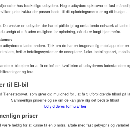
stjenester hos forskellige udbydere. Nogle udbydere opkræver et fast månedl
 hvilken prisstruktur der passer bedst til dit opladningsmønster og dit budget.
Du ønsker en udbyder, der har et pålideligt og omfattende netværk af ladest
du undgå at stå uden mulighed for opladning, når du er langt hjemmefra.
stemer:
e udbyderens ladestandere. Tjek om de har en brugervenlig mobilapp eller en 
trollere, hvilke betalingssystemer de accepterer, f.eks. betalingskort, mobilbe
ndre el-bilsejere for at få en idé om kvaliteten af udbyderens ladestandere o
bilforeninger og fora.
r til El-bil
Tjenestetorvet, som giver dig mulighed for , at få 3 uforpligtende tilbud på lad
Sammenlign priserne og se om de kan give dig det bedste tilbud
Udfyld deres formular her
enlign priser
 være heldig for at kunne få en 6 mdrs. aftale med fast gebyrpris og variabel e