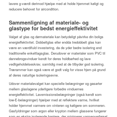
lavere g-værdi derimod hjælpe med at holde hjemmet køligt og
reducere behovet for aircondition.
Sammenligning af materiale- og
glastype for bedst energieffektivitet
Valget af glas og dørmateriale kan betydeligt påvirke din boligs
energieffektivitet. Dobbeltglas eller endda tredobbelt glas kan
være en værdifuld investering, da de yder bedre isolering end
traditionelle enkeltlagsglas. Derudover er materialer som PVC til
dannebrogsvinduer kendt for deres holdbarhed og lave
vedligeholdelseskrav, samtidig med at de tilbyder god isolering.
Trærammer kan også være et godt valg for visse hjem på grund
af deres naturlige isoleringsevne.
Udover materialevalget kan specielle belægninger og gasarter
mellem glaslagene yderligere forbedre vinduernes
energieffektivitet. Lavemissionsbelægninger (også kendt som
low-E-belægninger) hjælper med at reflektere varme, hvilket
holder hjemmet varmere om vinteren og køligere om sommeren.
Gasfyldninger som argon eller krypton mellem glassene fungerer
som en ekstra isolerende barriere, der minimerer varmeoverførsel