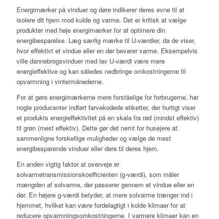
Energimærker på vinduer og døre indikerer deres evne til at
isolere dit hjem mod kulde og varme. Det er kritisk at vælge
produkter med høje energimærker for at optimere din
energibesparelse. Læg særlig mærke til U-værdier, da de viser,
hvor effektivt et vindue eller en dør bevarer varme. Eksempelvis
ville dannebrogsvinduer med lav U-værdi være mere
energieffektive og kan således nedbringe omkostningerne til
opvarmning i vintermånederne.
For at gøre energimærkerne mere forståelige for forbrugerne, har
nogle producenter indført farvekodede etiketter, der hurtigt viser
et produkts energieffektivitet på en skala fra rød (mindst effektiv)
til grøn (mest effektiv). Dette gør det nemt for husejere at
sammenligne forskellige muligheder og vælge de mest
energibesparende vinduer eller døre til deres hjem.
En anden vigtig faktor at overveje er
solvarmetransmissionskoefficienten (g-værdi), som måler
mængden af solvarme, der passerer gennem et vindue eller en
dør. En højere g-værdi betyder, at mere solvarme trænger ind i
hjemmet, hvilket kan være fordelagtigt i kolde klimaer for at
reducere opvarmningsomkostningerne. I varmere klimaer kan en